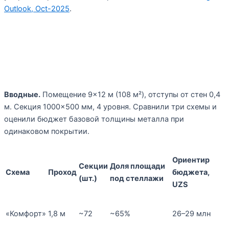
Outlook, Oct-2025
.
Собственное исследование: кейс
9×12 м и три подхода
Вводные.
Помещение 9×12 м (108 м²), отступы от стен 0,4
м. Секция 1000×500 мм, 4 уровня. Сравнили три схемы и
оценили бюджет базовой толщины металла при
одинаковом покрытии.
Ориентир
Секции
Доля площади
Схема
Проход
бюджета,
(шт.)
под стеллажи
UZS
«Комфорт»
1,8 м
~72
~65%
26–29 млн