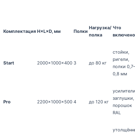
Нагрузка/
Что
Комплектация
H×L×D, мм
Полки
полка
включено
стойки,
ригели,
Start
2000×1000×400
3
до 80 кг
полки 0,7
0,8 мм
усилители
заглушки,
Pro
2200×1000×500
4
до 120 кг
порошок
RAL
утолщённ