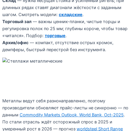
Склад
— нужна несущая стойка и усилённый ригель; при
длинных рядах ставят диагонали жёсткости с заданным
шагом. Смотреть модели:
складские
.
Торговый зал
— важны ценник-планки, чистые торцы и
регулировка полок по 25 мм; глубины короче, чтобы товар
«читался». Подбор:
торговые
.
Архив/офис
— компакт, отсутствие острых кромок,
демпферы, быстрый перестрой без инструмента.
Актуальный контекст 2025/26
Металлы ведут себя разнонаправленно, поэтому
производители обновляют прайс-листы не синхронно — по
данным
Commodity Markets Outlook, World Bank, Oct-2025
.
По стали отрасль ждёт осторожный спрос в 2025 и
умеренный рост в 2026 — прогноз
worldsteel Short Range