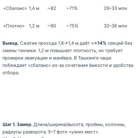
«Сбаланс»
1,4 м
~82
~71%
29–33 млн
«Плотно»
1,2 м
~90
~75%
32–36 млн
Вывод.
Сжатие прохода 1,8→1,4 м даёт ≈
+14%
секций без
смены техники. 1,2 м повышает плотность, но требует
проверки эвакуации и манёвра. В Ташкенте чаще
побеждает «сбаланс» из-за сочетания ёмкости и удобства
отбора.
Пошаговая сборка брифа на
расчёт
Шаг 1. Замер.
Длина/ширина/высота, проёмы, колонны,
радиусы разворота; 5–7 фото «узких мест».