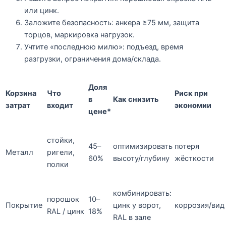
или цинк.
Заложите безопасность: анкера ≥75 мм, защита
торцов, маркировка нагрузок.
Учтите «последнюю милю»: подъезд, время
разгрузки, ограничения дома/склада.
Доля
Корзина
Что
Риск при
в
Как снизить
затрат
входит
экономии
цене*
стойки,
45–
оптимизировать
потеря
Металл
ригели,
60%
высоту/глубину
жёсткости
полки
комбинировать:
порошок
10–
Покрытие
цинк у ворот,
коррозия/вид
RAL / цинк
18%
RAL в зале