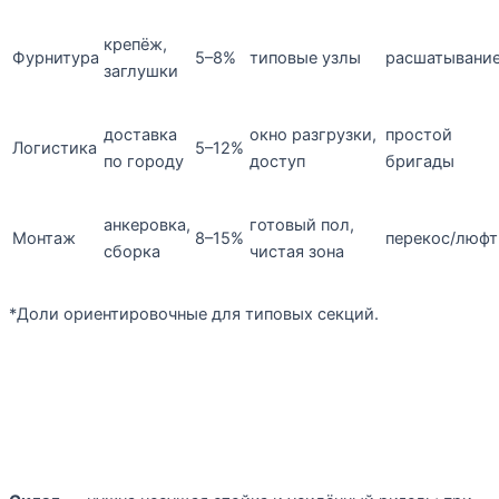
крепёж,
Фурнитура
5–8%
типовые узлы
расшатывани
заглушки
доставка
окно разгрузки,
простой
Логистика
5–12%
по городу
доступ
бригады
анкеровка,
готовый пол,
Монтаж
8–15%
перекос/люфт
сборка
чистая зона
*Доли ориентировочные для типовых секций.
Как задача влияет на цену и
конструкцию