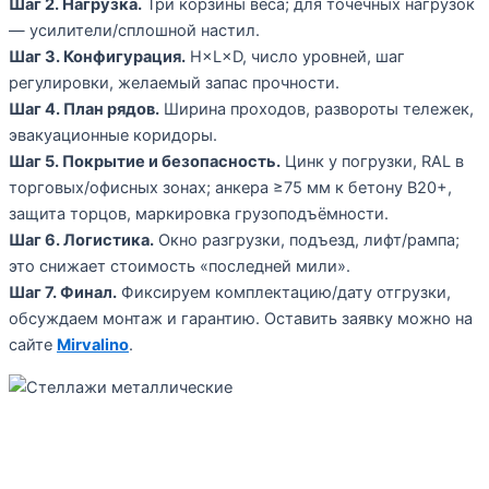
Шаг 2. Нагрузка.
Три корзины веса; для точечных нагрузок
— усилители/сплошной настил.
Шаг 3. Конфигурация.
H×L×D, число уровней, шаг
регулировки, желаемый запас прочности.
Шаг 4. План рядов.
Ширина проходов, развороты тележек,
эвакуационные коридоры.
Шаг 5. Покрытие и безопасность.
Цинк у погрузки, RAL в
торговых/офисных зонах; анкера ≥75 мм к бетону B20+,
защита торцов, маркировка грузоподъёмности.
Шаг 6. Логистика.
Окно разгрузки, подъезд, лифт/рампа;
это снижает стоимость «последней мили».
Шаг 7. Финал.
Фиксируем комплектацию/дату отгрузки,
обсуждаем монтаж и гарантию. Оставить заявку можно на
сайте
Mirvalino
.
Примеры конфигураций и
ориентиры цен (UZS)